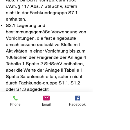
i.V.m. § 117 Abs. 7 StrlSchV, sofern
nicht in der Fachkundegruppe S7.1
enthalten.
S2.1 Lagerung und
bestimmungsgemäße Verwendung von
Vorrichtungen, die fest eingebaute
umschlossene radioaktive Stoffe mit
Aktivitäten in einer Vorrichtung bis zum
106fachen der Freigrenze der Anlage 4
Tabelle 1 Spalte 2 StrlSchV enthalten,
aber die Werte der Anlage II Tabelle 1
Spalte 3a unterschreiten, sofern nicht
durch Fachkunde-gruppe S1.1, S1.2
oder S1.3 abgedeckt
S2.2 Umgang mit umschlossenen
radioaktiven Stoffen mit Aktivitäten bis
Phone
Email
Facebook
zum 106fachen der Freigrenze der
Anlage III Tabelle 1 Spalte 2 StrlSchV,
aber die die Werte der Anlage 4,
Tabelle 1, Spalte 3a unterschreiten,