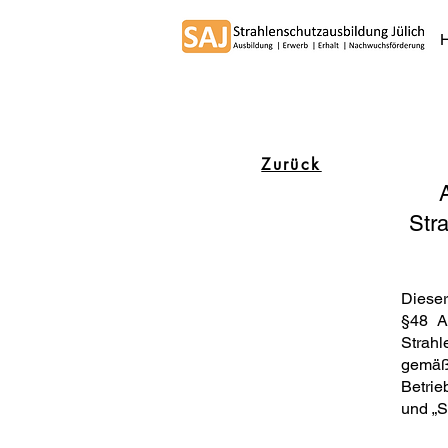
Zurück
Stra
Dieser
§48 A
Strahl
gemäß 
Betrie
und „S